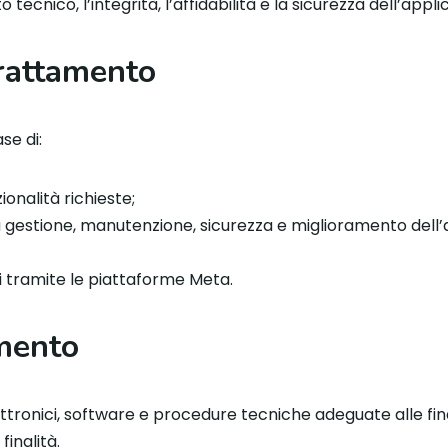
tecnico, l’integrità, l’affidabilità e la sicurezza dell’appli
trattamento
se di:
ionalità richieste;
la gestione, manutenzione, sicurezza e miglioramento dell’a
i tramite le piattaforme Meta.
amento
ettronici, software e procedure tecniche adeguate alle fin
inalità.