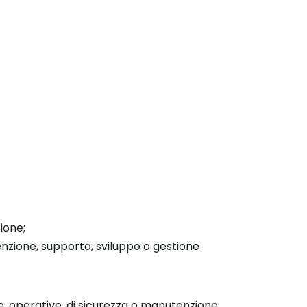
ione;
tenzione, supporto, sviluppo o gestione
, operative, di sicurezza o manutenzione.